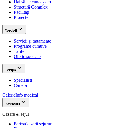
Hai să ne cunoaștem
Structură Complex
Facilități
Proiecte
Servicii
Servicii și tratamente
Programe curative
Tarife
Oferte speciale
Echipă
Specialiști
Carieră
Galerie
Info medical
Informații
Cazare & sejur
Perioade serii sejururi