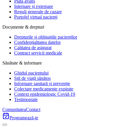
Plata avans
Internare și externare
Reguli generale de cazare
Portofel virtual pacienți
Documente & drepturi
Drepturile și obligațiile pacienților
Confidențialitatea datelor
Calitatea de asigurat
Contract servicii medicale
Sănătate & informare
Ghidul pacientului
Stil de viață sănătos
Informare sanitară și prevenție
Colectare medicamente expirate
Context epidemiologic Covid-19
Testimoniale
Comunitatea
Contact
Programează-te