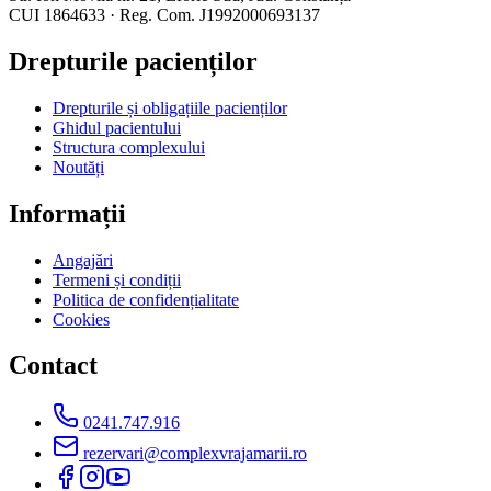
CUI 1864633 · Reg. Com. J1992000693137
Drepturile pacienților
Drepturile și obligațiile pacienților
Ghidul pacientului
Structura complexului
Noutăți
Informații
Angajări
Termeni și condiții
Politica de confidențialitate
Cookies
Contact
0241.747.916
rezervari@complexvrajamarii.ro