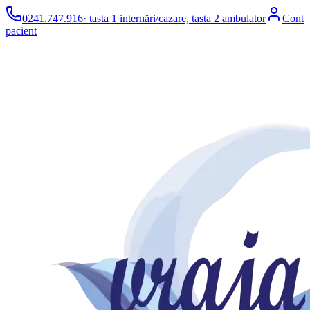
0241.747.916
· tasta 1 internări/cazare, tasta 2 ambulator
Cont
pacient