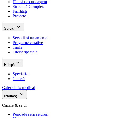
Hai să ne cunoaștem
Structură Complex
Facilități
Proiecte
Servicii
Servicii și tratamente
Programe curative
Tarife
Oferte speciale
Echipă
Specialiști
Carieră
Galerie
Info medical
Informații
Cazare & sejur
Perioade serii sejururi