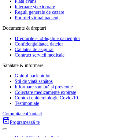
Plata avans
Internare și externare
Reguli generale de cazare
Portofel virtual pacienți
Documente & drepturi
Drepturile și obligațiile pacienților
Confidențialitatea datelor
Calitatea de asigurat
Contract servicii medicale
Sănătate & informare
Ghidul pacientului
Stil de viață sănătos
Informare sanitară și prevenție
Colectare medicamente expirate
Context epidemiologic Covid-19
Testimoniale
Comunitatea
Contact
Programează-te