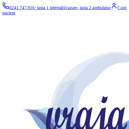
0241.747.916
· tasta 1 internări/cazare, tasta 2 ambulator
Cont
pacient