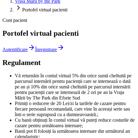
Vraja Mării by the Park
Portofel virtual pacienti
Cont pacient
Portofel virtual pacienti
Autentificare
Înregistrare
Regulament
Vă returnăm în contul virtual 5% din orice sumă cheltuită pe
parcursul internării pentru pacienții care se internează o dată
pe an și 10% din orice sumă cheltuită pe parcursul internării
pentru pacienții care se internează de 2 ori pe an la Vraja
Mării by The Park din Eforie Sud
Primiți o reducere de 20 Lei/zi la tarifele de cazare pentru
fiecare persoană recomandată, care vine în aceeași serie sau
într-o serie suprapusă cu a dumneavoastră.;
Cu banii obținuți în contul virtual vă puteți reduce costurile de
cazare pentru următoarea internare;
Banii pot fi folosiți la următoarea internare din următorul an
calendaristic;