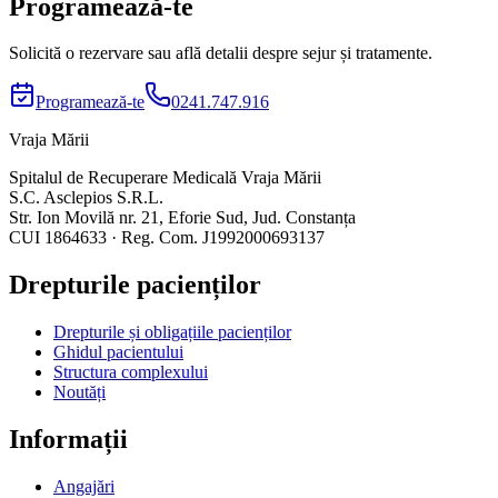
Programează-te
Solicită o rezervare sau află detalii despre sejur și tratamente.
Programează-te
0241.747.916
Vraja Mării
Spitalul de Recuperare Medicală Vraja Mării
S.C. Asclepios S.R.L.
Str. Ion Movilă nr. 21, Eforie Sud, Jud. Constanța
CUI 1864633 · Reg. Com. J1992000693137
Drepturile pacienților
Drepturile și obligațiile pacienților
Ghidul pacientului
Structura complexului
Noutăți
Informații
Angajări