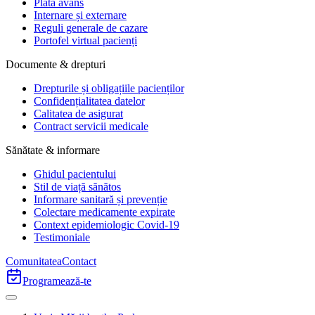
Plata avans
Internare și externare
Reguli generale de cazare
Portofel virtual pacienți
Documente & drepturi
Drepturile și obligațiile pacienților
Confidențialitatea datelor
Calitatea de asigurat
Contract servicii medicale
Sănătate & informare
Ghidul pacientului
Stil de viață sănătos
Informare sanitară și prevenție
Colectare medicamente expirate
Context epidemiologic Covid-19
Testimoniale
Comunitatea
Contact
Programează-te