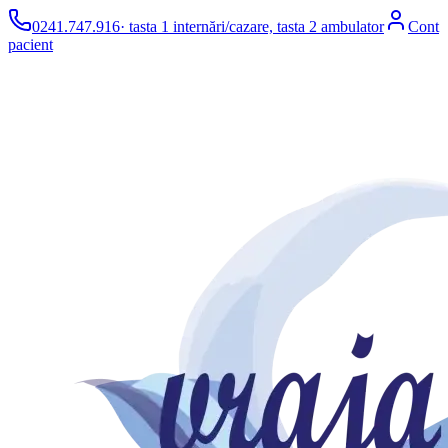
0241.747.916
· tasta 1 internări/cazare, tasta 2 ambulator
Cont
pacient