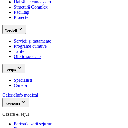
Hai să ne cunoaștem
Structură Complex
Facilități
Proiecte
Servicii
Servicii și tratamente
Programe curative
Tarife
Oferte speciale
Echipă
Specialiști
Carieră
Galerie
Info medical
Informații
Cazare & sejur
Perioade serii sejururi