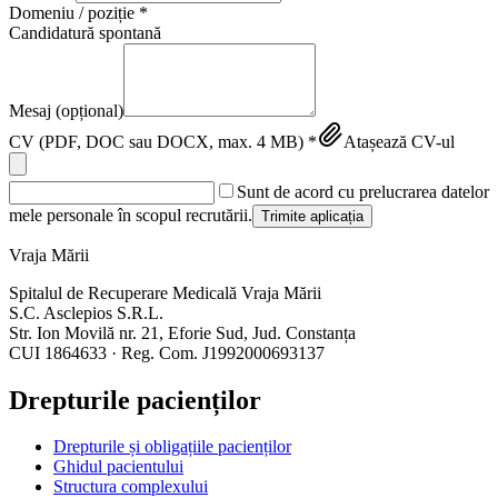
Domeniu / poziție *
Candidatură spontană
Mesaj (opțional)
CV (PDF, DOC sau DOCX, max. 4 MB) *
Atașează CV-ul
Sunt de acord cu prelucrarea datelor
mele personale în scopul recrutării.
Trimite aplicația
Vraja Mării
Spitalul de Recuperare Medicală Vraja Mării
S.C. Asclepios S.R.L.
Str. Ion Movilă nr. 21, Eforie Sud, Jud. Constanța
CUI 1864633 · Reg. Com. J1992000693137
Drepturile pacienților
Drepturile și obligațiile pacienților
Ghidul pacientului
Structura complexului