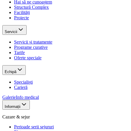
Hai să ne cunoaștem
Structură Complex
Facilități
Proiecte
Servicii
Servicii și tratamente
Programe curative
Tarife
Oferte speciale
Echipă
Specialiști
Carieră
Galerie
Info medical
Informații
Cazare & sejur
Perioade serii sejururi