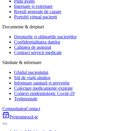
Plata avans
Internare și externare
Reguli generale de cazare
Portofel virtual pacienți
Documente & drepturi
Drepturile și obligațiile pacienților
Confidențialitatea datelor
Calitatea de asigurat
Contract servicii medicale
Sănătate & informare
Ghidul pacientului
Stil de viață sănătos
Informare sanitară și prevenție
Colectare medicamente expirate
Context epidemiologic Covid-19
Testimoniale
Comunitatea
Contact
Programează-te