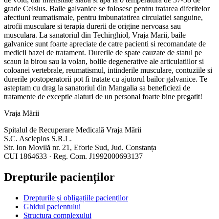
grade Celsius. Baile galvanice se folosesc pentru tratarea diferitelor
afectiuni reumatismale, pentru imbunatatirea circulatiei sanguine,
atrofii musculare si terapia durerii de origine nervoasa sau
musculara. La sanatoriul din Techirghiol, Vraja Marii, baile
galvanice sunt foarte apreciate de catre pacienti si recomandate de
medicii bazei de tratament. Durerile de spate cauzate de statul pe
scaun la birou sau la volan, bolile degenerative ale articulatiilor si
coloanei vertebrale, reumatismul, intinderile musculare, contuziile si
durerile postoperatorii pot fi tratate cu ajutorul bailor galvanice. Te
asteptam cu drag la sanatoriul din Mangalia sa beneficiezi de
tratamente de exceptie alaturi de un personal foarte bine pregatit!
Vraja Mării
Spitalul de Recuperare Medicală Vraja Mării
S.C. Asclepios S.R.L.
Str. Ion Movilă nr. 21, Eforie Sud, Jud. Constanța
CUI 1864633 · Reg. Com. J1992000693137
Drepturile pacienților
Drepturile și obligațiile pacienților
Ghidul pacientului
Structura complexului