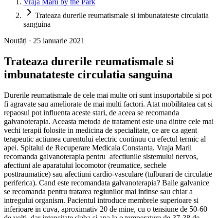
Vraja Mării by the Park
Trateaza durerile reumatismale si imbunatateste circulatia
sanguina
Noutăți · 25 ianuarie 2021
Trateaza durerile reumatismale si
imbunatateste circulatia sanguina
Durerile reumatismale de cele mai multe ori sunt insuportabile si pot
fi agravate sau ameliorate de mai multi factori. Atat mobilitatea cat si
repaosul pot influenta aceste stari, de aceea se recomanda
galvanoterapia. Aceasta metoda de tratament este una dintre cele mai
vechi terapii folosite in medicina de specialitate, ce are ca agent
terapeutic actiunea curentului electric continuu cu efectul termic al
apei. Spitalul de Recuperare Medicala Constanta, Vraja Marii
recomanda galvanoterapia pentru afectiunile sistemului nervos,
afectiuni ale aparatului locomotor (reumatice, sechele
posttraumatice) sau afectiuni cardio-vasculare (tulburari de circulatie
periferica). Cand este recomandata galvanoterapia? Baile galvanice
se recomanda pentru tratarea regiunilor mai intinse sau chiar a
intregului organism. Pacientul introduce membrele superioare si
inferioare in cuva, aproximativ 20 de mine, cu o tensiune de 50-60
de volti, dar intensitate slaba si apa la o temperatura de 37-38 de