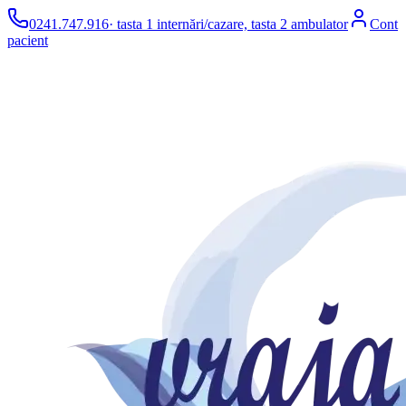
0241.747.916
· tasta 1 internări/cazare, tasta 2 ambulator
Cont
pacient