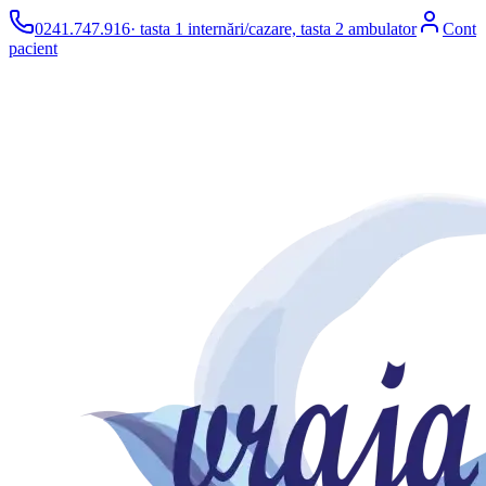
0241.747.916
· tasta 1 internări/cazare, tasta 2 ambulator
Cont
pacient