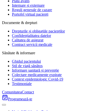
Plata avans
Internare și externare
Reguli generale de cazare
Portofel virtual pacienți
Documente & drepturi
Drepturile și obligațiile pacienților
Confidențialitatea datelor
Calitatea de asigurat
Contract servicii medicale
Sănătate & informare
Ghidul pacientului
Stil de viață sănătos
Informare sanitară și prevenție
Colectare medicamente expirate
Context epidemiologic Covid-19
Testimoniale
Comunitatea
Contact
Programează-te