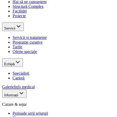
Hai să ne cunoaștem
Structură Complex
Facilități
Proiecte
Servicii
Servicii și tratamente
Programe curative
Tarife
Oferte speciale
Echipă
Specialiști
Carieră
Galerie
Info medical
Informații
Cazare & sejur
Perioade serii sejururi