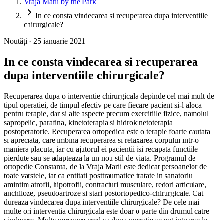
Vraja Mării by the Park
In ce consta vindecarea si recuperarea dupa interventiile
chirurgicale?
Noutăți · 25 ianuarie 2021
In ce consta vindecarea si recuperarea
dupa interventiile chirurgicale?
Recuperarea dupa o interventie chirurgicala depinde cel mai mult de
tipul operatiei, de timpul efectiv pe care fiecare pacient si-l aloca
pentru terapie, dar si alte aspecte precum exercitiile fizice, namolul
sapropelic, parafina, kinetoterapia si hidrokinetoterapia
postoperatorie. Recuperarea ortopedica este o terapie foarte cautata
si apreciata, care imbina recuperarea si relaxarea corpului intr-o
maniera placuta, iar cu ajutorul ei pacientii isi recapata functiile
pierdute sau se adapteaza la un nou stil de viata. Programul de
ortopedie Constanta, de la Vraja Marii este dedicat persoanelor de
toate varstele, iar ca entitati posttraumatice tratate in sanatoriu
amintim atrofii, hipotrofii, contracturi musculare, redori articulare,
anchiloze, pseudoartroze si stari postortopedico-chirurgicale. Cat
dureaza vindecarea dupa interventiile chirurgicale? De cele mai
multe ori interventia chirurgicala este doar o parte din drumul catre
vindecare. Multe persoane cred ca dupa operatie se pot intoarce la