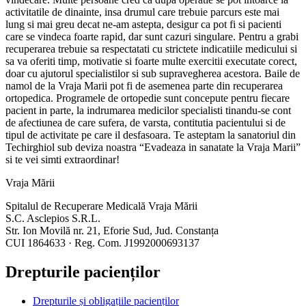
activitatile de dinainte, insa drumul care trebuie parcurs este mai
lung si mai greu decat ne-am astepta, desigur ca pot fi si pacienti
care se vindeca foarte rapid, dar sunt cazuri singulare. Pentru a grabi
recuperarea trebuie sa respectatati cu strictete indicatiile medicului si
sa va oferiti timp, motivatie si foarte multe exercitii executate corect,
doar cu ajutorul specialistilor si sub supravegherea acestora. Baile de
namol de la Vraja Marii pot fi de asemenea parte din recuperarea
ortopedica. Programele de ortopedie sunt concepute pentru fiecare
pacient in parte, la indrumarea medicilor specialisti tinandu-se cont
de afectiunea de care sufera, de varsta, contitutia pacientului si de
tipul de activitate pe care il desfasoara. Te asteptam la sanatoriul din
Techirghiol sub deviza noastra “Evadeaza in sanatate la Vraja Marii”
si te vei simti extraordinar!
Vraja Mării
Spitalul de Recuperare Medicală Vraja Mării
S.C. Asclepios S.R.L.
Str. Ion Movilă nr. 21, Eforie Sud, Jud. Constanța
CUI 1864633 · Reg. Com. J1992000693137
Drepturile pacienților
Drepturile și obligațiile pacienților