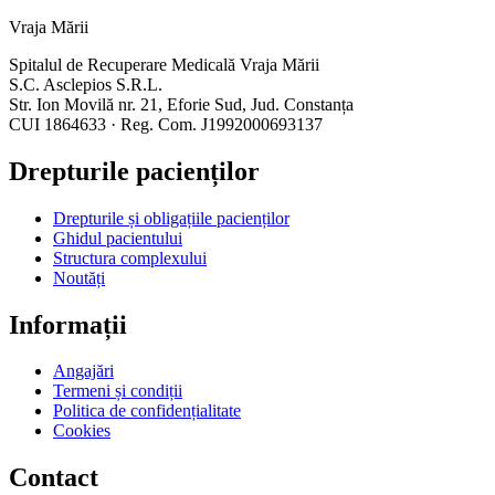
Vraja Mării
Spitalul de Recuperare Medicală Vraja Mării
S.C. Asclepios S.R.L.
Str. Ion Movilă nr. 21, Eforie Sud, Jud. Constanța
CUI 1864633 · Reg. Com. J1992000693137
Drepturile pacienților
Drepturile și obligațiile pacienților
Ghidul pacientului
Structura complexului
Noutăți
Informații
Angajări
Termeni și condiții
Politica de confidențialitate
Cookies
Contact