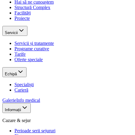
Hai să ne cunoaștem
Structură Complex
Facilități
Proiecte
Servicii
Servicii și tratamente
Programe curative
Tarife
Oferte speciale
Echipă
Specialiști
Carieră
Galerie
Info medical
Informații
Cazare & sejur
Perioade serii sejururi