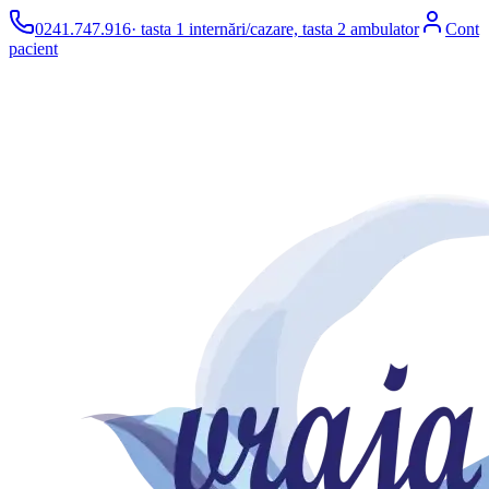
0241.747.916
· tasta 1 internări/cazare, tasta 2 ambulator
Cont
pacient