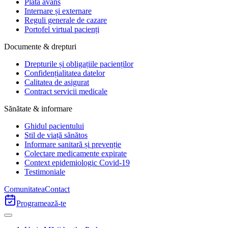
Plata avans
Internare și externare
Reguli generale de cazare
Portofel virtual pacienți
Documente & drepturi
Drepturile și obligațiile pacienților
Confidențialitatea datelor
Calitatea de asigurat
Contract servicii medicale
Sănătate & informare
Ghidul pacientului
Stil de viață sănătos
Informare sanitară și prevenție
Colectare medicamente expirate
Context epidemiologic Covid-19
Testimoniale
Comunitatea
Contact
Programează-te