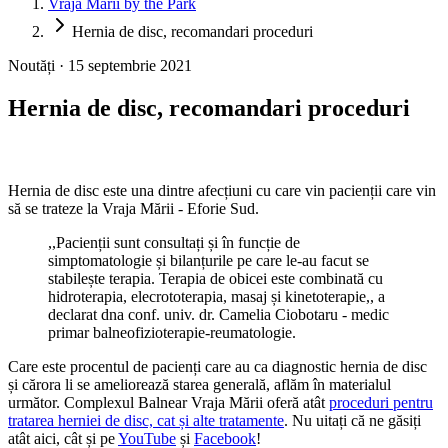
Vraja Mării by the Park
Hernia de disc, recomandari proceduri
Noutăți · 15 septembrie 2021
Hernia de disc, recomandari proceduri
Hernia de disc este una dintre afecțiuni cu care vin pacienții care vin
să se trateze la Vraja Mării - Eforie Sud.
,,Pacienții sunt consultați și în funcție de
simptomatologie și bilanțurile pe care le-au facut se
stabilește terapia. Terapia de obicei este combinată cu
hidroterapia, elecrototerapia, masaj și kinetoterapie,, a
declarat dna conf. univ. dr. Camelia Ciobotaru - medic
primar balneofizioterapie-reumatologie.
Care este procentul de pacienți care au ca diagnostic hernia de disc
și cărora li se ameliorează starea generală, aflăm în materialul
următor. Complexul Balnear Vraja Mării oferă atât
proceduri pentru
tratarea herniei de disc, cat și alte tratamente
. Nu uitați că ne găsiți
atât aici, cât și pe
YouTube
și
Facebook
!