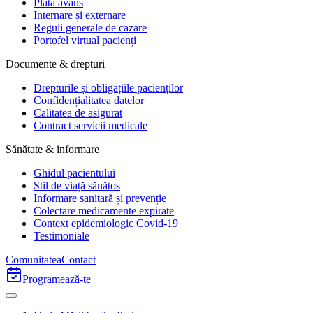
Plata avans
Internare și externare
Reguli generale de cazare
Portofel virtual pacienți
Documente & drepturi
Drepturile și obligațiile pacienților
Confidențialitatea datelor
Calitatea de asigurat
Contract servicii medicale
Sănătate & informare
Ghidul pacientului
Stil de viață sănătos
Informare sanitară și prevenție
Colectare medicamente expirate
Context epidemiologic Covid-19
Testimoniale
Comunitatea
Contact
Programează-te