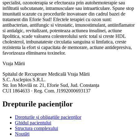
specialist, ozonoterapia se efectueaza prin autohemoterapie sau
infiltratii subcutanate, intramusculare sau intraarticulare. Spune stop
imunitatii scazute cu procedurile inovatoare din cadrul bazei de
tratament din Eforie Sud! Efectele terapiei cu ozon sunt:
antibacterian, antifungic si virustatic, imunostimulant, antiinflamator
si antialgic, revitalizant, potenteaza actiunea insulinei, actiune
lipolitica, scade valoarea colesterolului seric total si creste HDL
cholesterol, imbunatateste circulatia sanguina si limfatica, creste
rezistenta la efort si capacitata de memorare, actiune antidepresiva,
favorizeaza eliminarea toxinelor.
Vraja Mării
Spitalul de Recuperare Medicală Vraja Mării
S.C. Asclepios S.R.L.
Str. Ion Movilă nr. 21, Eforie Sud, Jud. Constanța
CUI 1864633 · Reg. Com. J1992000693137
Drepturile pacienților
Drepturile și obligațiile pacienților
Ghidul pacientului
Structura complexului
Noutăți