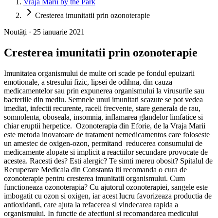
Vraja Mării by the Park
Cresterea imunitatii prin ozonoterapie
Noutăți · 25 ianuarie 2021
Cresterea imunitatii prin ozonoterapie
Imunitatea organismului de multe ori scade pe fondul epuizarii
emotionale, a stresului fizic, lipsei de odihna, din cauza
medicamentelor sau prin expunerea organismului la virusurile sau
bacteriile din mediu. Semnele unui imunitati scazute se pot vedea
imediat, infectii recurente, raceli frecvente, stare generala de rau,
somnolenta, oboseala, insomnia, inflamarea glandelor limfatice si
chiar eruptii herpetice. Ozonoterapia din Eforie, de la Vraja Marii
este metoda inovatoare de tratament nemedicamentos care foloseste
un amestec de oxigen-ozon, permitand reducerea consumului de
medicamente alopate si implicit a reactiilor secundare provocate de
acestea. Racesti des? Esti alergic? Te simti mereu obosit? Spitalul de
Recuperare Medicala din Constanta iti recomanda o cura de
ozonoterapie pentru cresterea imunitatii organismului. Cum
functioneaza ozonoterapia? Cu ajutorul ozonoterapiei, sangele este
imbogatit cu ozon si oxigen, iar acest lucru favorizeaza productia de
antioxidanti, care ajuta la refacerea si vindecarea rapida a
organismului. In functie de afectiuni si recomandarea medicului