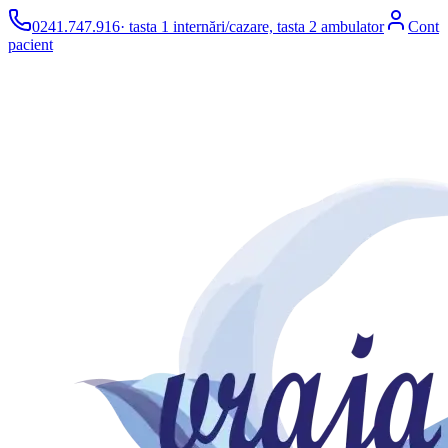
0241.747.916
· tasta 1 internări/cazare, tasta 2 ambulator
Cont
pacient