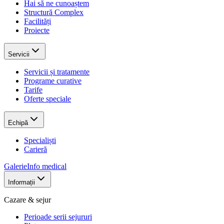
Hai să ne cunoaștem
Structură Complex
Facilități
Proiecte
Servicii
Servicii și tratamente
Programe curative
Tarife
Oferte speciale
Echipă
Specialiști
Carieră
Galerie
Info medical
Informații
Cazare & sejur
Perioade serii sejururi